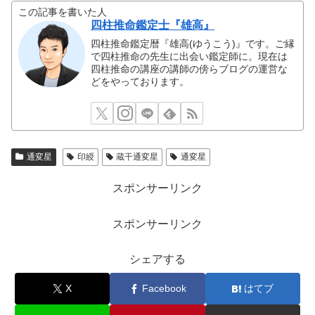
この記事を書いた人
四柱推命鑑定士『雄高』
四柱推命鑑定暦『雄高(ゆうこう)』です。ご縁
で四柱推命の先生に出会い鑑定師に。現在は
四柱推命の講座の講師の傍らブログの運営な
どをやっております。
通変星
印綬
蔵干通変星
通変星
スポンサーリンク
スポンサーリンク
シェアする
X
Facebook
はてブ