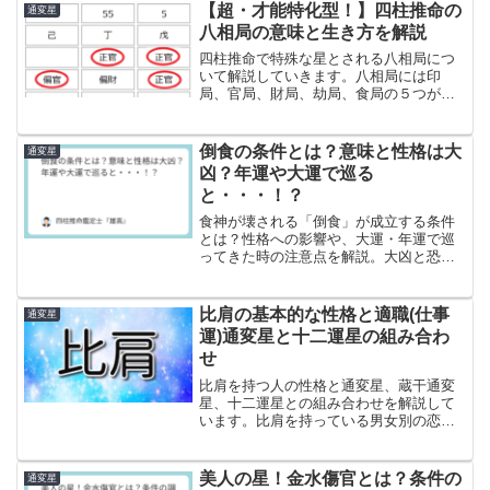
開運の秘訣を紹介します。
【超・才能特化型！】四柱推命の
通変星
八相局の意味と生き方を解説
四柱推命で特殊な星とされる八相局につ
いて解説していきます。八相局には印
局、官局、財局、劫局、食局の５つがあ
ります。
倒食の条件とは？意味と性格は大
通変星
凶？年運や大運で巡る
と・・・！？
食神が壊される「倒食」が成立する条件
とは？性格への影響や、大運・年運で巡
ってきた時の注意点を解説。大凶と恐れ
ず、トラブルを未然に防ぐ対策を知りま
しょう。
比肩の基本的な性格と適職(仕事
通変星
運)通変星と十二運星の組み合わ
せ
比肩を持つ人の性格と通変星、蔵干通変
星、十二運星との組み合わせを解説して
います。比肩を持っている男女別の恋愛
観についても説明しています。
美人の星！金水傷官とは？条件の
通変星