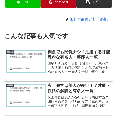
LINE
Pinterest
コピー
四柱推命鑑定士『雄高』
こんな記事も人気です
倒食でも関係ナシ！活躍する才能
通変星
豊かな有名人・芸能人一覧！
凶星とされる「倒食（偏印）」があって
も大活躍！独特の感性と才能で成功を収
めた有名人・芸能人を一覧で紹介。倒食
を「天才的な才能」に変えるヒントが見
つかります。
火土傷官は美人が多い！？才能・
通変星
性格の解説と有名人一覧
火土傷官は美人が多いという噂は本当？
四柱推命で最も情熱的な芸術家の星、火
土傷官の性格、才能、恋愛傾向を徹底解
説。菜々緒や冨永愛など、この星を持つ
有名人の実例を挙げながら、輝くための