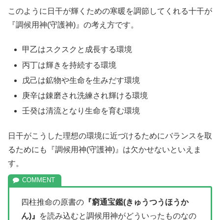
このように日干が輝くための寒暖を調節してくれる十干が
『調候用神(守護神)』の考え方です。
甲乙はスクスクと成長する環境
丙丁は輝きを持続する環境
戊己は鉱物や生命を生みだす環境
庚辛は錬磨され洗練され輝ける環境
壬癸は清流となり生命を育む環境
日干がこうした理想の環境に近づけるためにバランスを取
るためにも『調候用神(守護神)』は欠かせないといえま
す。
四柱推命の原書の
『窮通宝鑑(きゅうつうほうか
ん)』
を読み込むと調候用神がどういったものなの