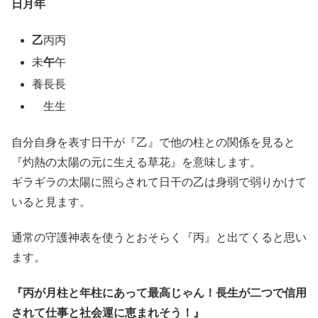
日月年
乙
丙丙
未
午
午
養長長
生生
自分自身を表す日干が『乙』で他の柱との関係を見ると
『灼熱の太陽の元に生える草花』を意味します。
ギラギラの太陽に照らされて日干の乙は身弱で弱りかけて
いると見ます。
通常の守護神表を使うとおそらく『丙』と出てくると思い
ます。
『丙が月柱と年柱にあって最高じゃん！長生が二つで信用
されて仕事と社会運に恵まれそう！』