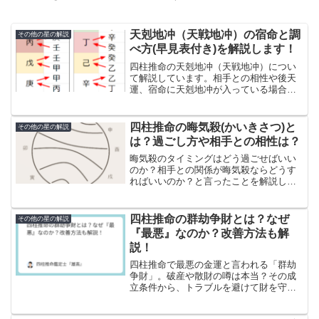
天剋地冲（天戦地冲）の宿命と調
その他の星の解説
べ方(早見表付き)を解説します！
四柱推命の天剋地冲（天戦地冲）につい
て解説しています。相手との相性や後天
運、宿命に天剋地冲が入っている場合の
意味などを解説しています。
四柱推命の晦気殺(かいきさつ)と
その他の星の解説
は？過ごし方や相手との相性は？
晦気殺のタイミングはどう過ごせばいい
のか？相手との関係が晦気殺ならどうす
ればいいのか？と言ったことを解説して
います。
四柱推命の群劫争財とは？なぜ
その他の星の解説
『最悪』なのか？改善方法も解
説！
四柱推命で最悪の金運と言われる「群劫
争財」。破産や散財の噂は本当？その成
立条件から、トラブルを避けて財を守る
ための具体的な改善策までわかりやすく
解説します。