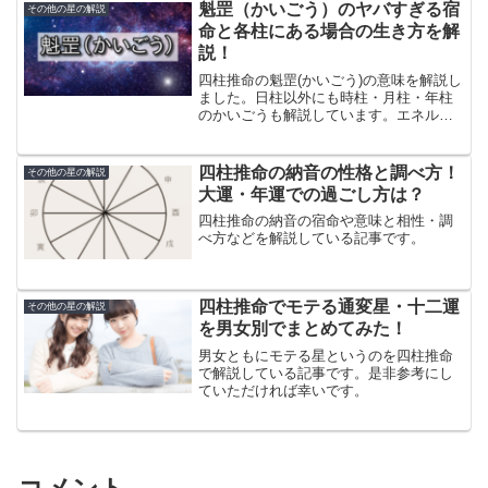
魁罡（かいごう）のヤバすぎる宿
その他の星の解説
命と各柱にある場合の生き方を解
説！
四柱推命の魁罡(かいごう)の意味を解説し
ました。日柱以外にも時柱・月柱・年柱
のかいごうも解説しています。エネルギ
ッシュでパワフル、前世が賭殺業なので
肉は極力食べない方が良いという意味も
あります。魁罡を持つ有名人・芸能人も
四柱推命の納音の性格と調べ方！
その他の星の解説
調べてみました。
大運・年運での過ごし方は？
四柱推命の納音の宿命や意味と相性・調
べ方などを解説している記事です。
四柱推命でモテる通変星・十二運
その他の星の解説
を男女別でまとめてみた！
男女ともにモテる星というのを四柱推命
で解説している記事です。是非参考にし
ていただければ幸いです。